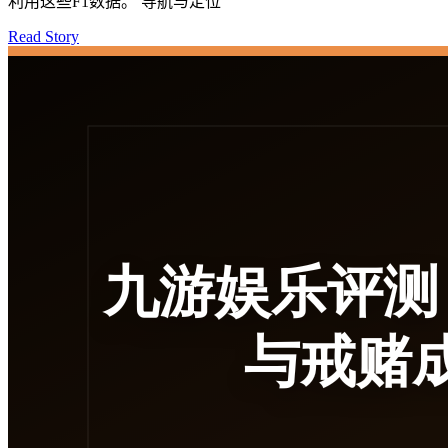
利用这些F1数据。 导航与定位
Read Story