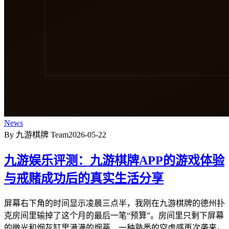
News
By 九游棋牌 Team
2026-05-22
九游娱乐评测：九游棋牌APP的游戏体验
与戒赌成功后的真实生活分享
屏幕右下角的时间显示凌晨三点半，我刚在九游棋牌的德州扑
克房间里输掉了这个月的最后一笔“预算”。房间里只剩下屏幕
的微光和烟灰缸里满满的烟蒂，一种熟悉的空虚感再次袭来。