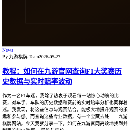
News
By 九游棋牌 Team
2026-05-23
教程：如何在九游官网查询F1大奖赛历
史数据与实时赔率波动
作为一名F1车迷，我除了热衷于观看每一站惊心动魄的比
赛，对车手、车队的历史数据和赛前的实时赔率分析也同样着
迷。我发现，将这些信息与观赛结合，能极大地提升观赛的乐
趣和参与感。而查询这些专业数据，有一个宝藏去处——九游
棋牌网站。今天我就分享一下，如何在九游官网高效地找到并