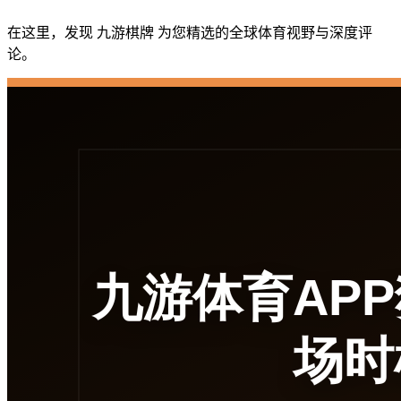
在这里，发现 九游棋牌 为您精选的全球体育视野与深度评
论。