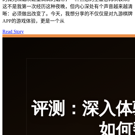
这不是我第一次经历这种夜晚，但内心深处有个声音越来越清
晰：必须做出改变了。今天，我想分享的不仅仅是对九游棋牌
APP的游戏体验，更是一个从
Read Story