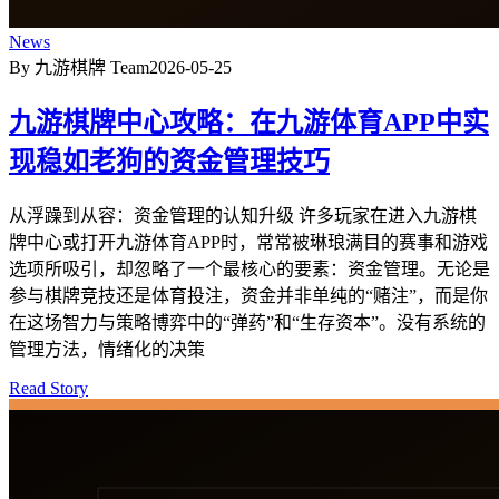
News
By 九游棋牌 Team
2026-05-25
九游棋牌中心攻略：在九游体育APP中实
现稳如老狗的资金管理技巧
从浮躁到从容：资金管理的认知升级 许多玩家在进入九游棋
牌中心或打开九游体育APP时，常常被琳琅满目的赛事和游戏
选项所吸引，却忽略了一个最核心的要素：资金管理。无论是
参与棋牌竞技还是体育投注，资金并非单纯的“赌注”，而是你
在这场智力与策略博弈中的“弹药”和“生存资本”。没有系统的
管理方法，情绪化的决策
Read Story