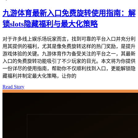
九游体育最新入口免费旋转使用指南：解
锁slots隐藏福利与最大化策略
对于许多线上娱乐场玩家而言，找到可靠的平台入口并充分利
用其提供的福利，尤其是像免费旋转这样的热门奖励，是提升
游戏体验的关键。九游体育作为备受关注的平台之一，其最新
入口的免费旋转功能吸引了不少玩家的目光。本文将为你提供
一份详尽的使用指南，帮助你不仅顺利找到入口，更能解锁隐
藏福利并制定最大化策略，让你的
Read Story