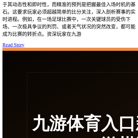
于其动态性和即时性，而精准的预判是把握最佳入场时机的基
石。这要求玩家必须超越简单的比分关注，深入剖析赛事的实
时进程。例如，在一场足球比赛中，一次关键球员的受伤下
场、一次极具争议的判罚、或者天气状况的突然改变，都可能
成为比赛的转折点。资深玩家在九游
Read Story