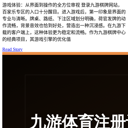
游戏体验：从界面到操作的全方位审视 登录九游棋牌网站，
百家乐专区的入口十分醒目。进入游戏后，第一印象是界面的
专业与清晰。牌桌、路纸、下注区域划分明确，荷官发牌的动
作流畅，背景音效也恰到好处，营造出一种沉浸感。在九游下
载的客户端上，这种体验更为稳定和流畅。作为九游棋牌中心
的经典项目，其游戏引擎的优化值
Read Story