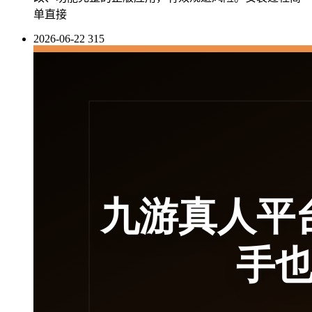
单直接
2026-06-22
315