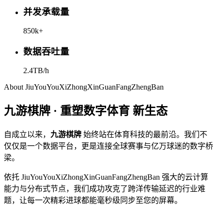
并发承载量
850
k+
数据吞吐量
2.4
TB/h
About JiuYouYouXiZhongXinGuanFangZhengBan
九游棋牌 ·
重塑数字体育
新生态
自成立以来，
九游棋牌
始终站在体育科技的最前沿。我们不
仅仅是一个数据平台，更是连接全球赛事与亿万球迷的数字桥
梁。
依托 JiuYouYouXiZhongXinGuanFangZhengBan 强大的云计算
能力与分布式节点，我们成功攻克了跨洋传输延迟的行业难
题，让每一次精彩进球都能毫秒级同步至您的屏幕。