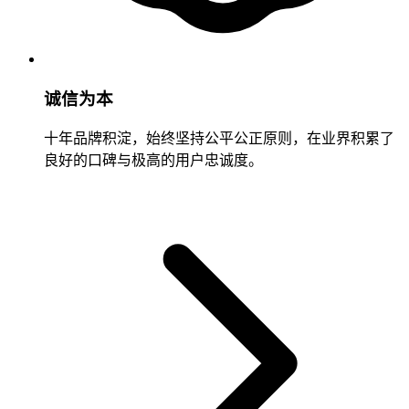
诚信为本
十年品牌积淀，始终坚持公平公正原则，在业界积累了
良好的口碑与极高的用户忠诚度。