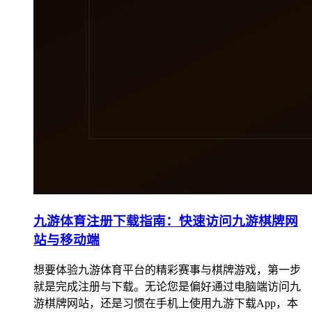
九游体育注册下载指南：快速访问九游棋牌网
站与移动端
想要体验九游体育平台的精彩赛事与棋牌游戏，第一步
就是完成注册与下载。无论您是偏好通过电脑端访问九
游棋牌网站，还是习惯在手机上使用九游下载App，本