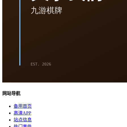
网站导航
备用首页
高清APP
站点信息
热门事件