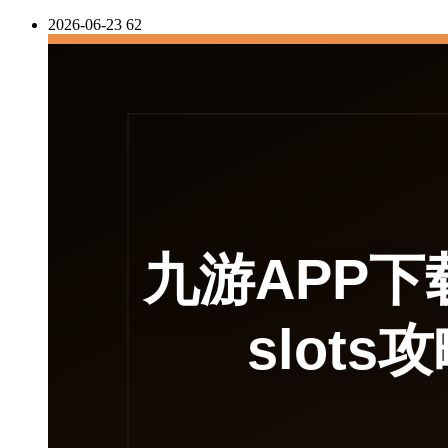
2026-06-23
62