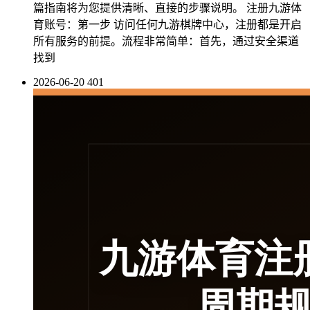
篇指南将为您提供清晰、直接的步骤说明。 注册九游体
育账号：第一步 访问任何九游棋牌中心，注册都是开启
所有服务的前提。流程非常简单：首先，通过安全渠道
找到
2026-06-20
401