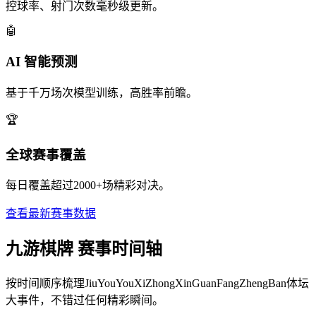
控球率、射门次数毫秒级更新。
🤖
AI 智能预测
基于千万场次模型训练，高胜率前瞻。
🏆
全球赛事覆盖
每日覆盖超过2000+场精彩对决。
查看最新赛事数据
九游棋牌 赛事时间轴
按时间顺序梳理JiuYouYouXiZhongXinGuanFangZhengBan体坛
大事件，不错过任何精彩瞬间。