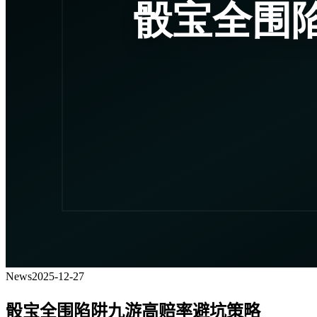
News
2025-12-27
骰宝全围陷阱九游高赔率避坑策略