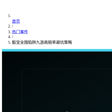
首页
/
热门事件
/
骰宝全围陷阱九游高赔率避坑策略